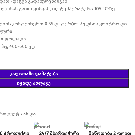
დად -დაცვა გადახურებისგან
ებისას გათიშვისგან, თუ ტემპერატურა 105 °C-ზე
ვენის კონტეინერი: 0,55ლ -ტურბო: პულსის კონტროლი
ელური
ავი ფოლადი
 ჰც, 400-600 ვტ
ᲙᲐᲚᲐᲗᲐᲨᲘ ᲓᲐᲛᲐᲢᲔᲑᲐ
ᲘᲧᲘᲓᲔ ᲐᲮᲚᲐᲕᲔ
ა
პროდუქტს ახლა!
00 პროდუქტი
24/7 მხარდაჭერა
მიწოდება 2 დღით