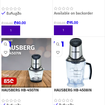
ჩოფერი
Available on backorder
მარაგში
₾
95.00
₾
80.00
₾
130.00
₾
110.00
ᲙᲐᲚᲐᲗᲐᲨᲘ ᲓᲐᲛᲐᲢᲔᲑᲐ
ᲙᲐᲚᲐᲗᲐᲨᲘ ᲓᲐᲛᲐᲢᲔᲑᲐ
-39%
-23%
HAUSBERG HB-4507IN
HAUSBERG HB-4508IN
ჩოფერი