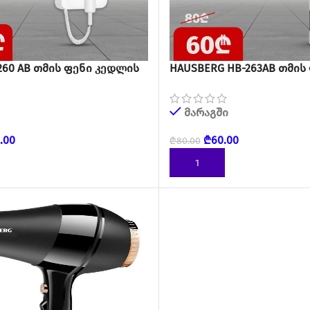
260 AB თმის ფენი კედლის
HAUSBERG HB-263AB თმის
მარაგში
.00
₾
60.00
₾
80.00
ᲓᲐᲛᲐᲢᲔᲑᲐ
ᲙᲐᲚᲐᲗᲐᲨᲘ ᲓᲐᲛᲐᲢᲔᲑᲐ