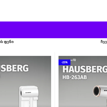
ს ფენი
ჩვ
-25%