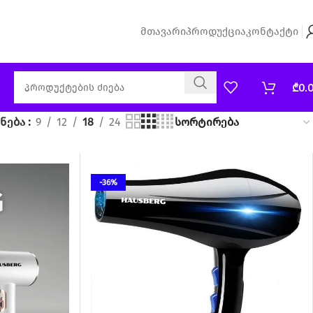
Მთავარი
Პროდუქცია
Კონტაქტი
₾
0.
ენება
9
12
18
24
-36%