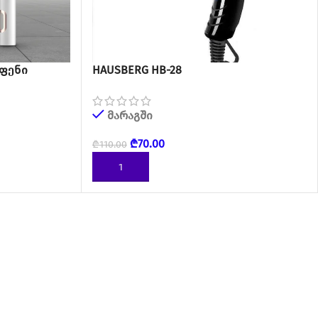
 ფენი
HAUSBERG HB-28
მარაგში
₾
70.00
₾
110.00
ᲙᲐᲚᲐᲗᲐᲨᲘ ᲓᲐᲛᲐᲢᲔᲑᲐ