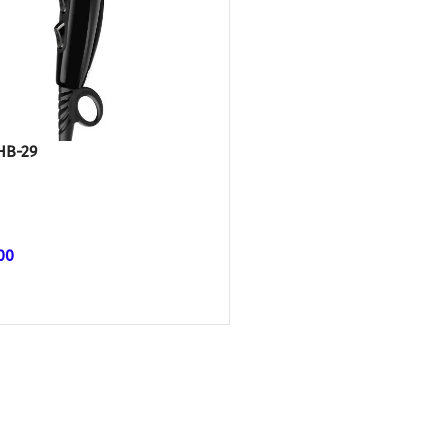
HB-29
00
ᲓᲐᲛᲐᲢᲔᲑᲐ