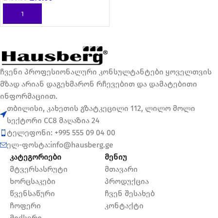
ᲙᲐᲚᲐᲗᲐᲨᲘ ᲓᲐᲛᲐᲢᲔᲑᲐ
ჩვენი პროფესიონალური კონსულტანტები ყოველთვის
მზად არიან დაგეხმარონ რჩევებით და დამატებითი
ინფორმაციით.
თბილისი, კახეთის გზატკეცილი 112, ლილო მოლი
სექტორი CC8 მაღაზია 24
ტელეფონი: +995 555 09 04 00
ელ-ფოსტა:info@hausberg.ge
კატეგორიები
მენიუ
მტვერსასრუტი
მთავარი
ხორცსაკები
პროდუქცია
წვენსაწური
ჩვენ შესახებ
ჩოფერი
კონტაქტი
მიქსერი