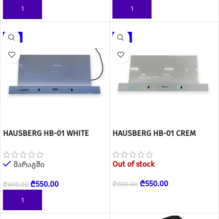
ᲙᲐᲚᲐᲗᲐᲨᲘ ᲓᲐᲛᲐᲢᲔᲑᲐ
ᲙᲐᲚᲐᲗᲐᲨᲘ ᲓᲐᲛᲐᲢᲔᲑᲐ
-8%
-8%
HAUSBERG HB-01 WHITE
HAUSBERG HB-01 CREM
Out of stock
მარაგში
₾
550.00
₾
550.00
₾
600.00
₾
600.00
READ MORE
ᲙᲐᲚᲐᲗᲐᲨᲘ ᲓᲐᲛᲐᲢᲔᲑᲐ