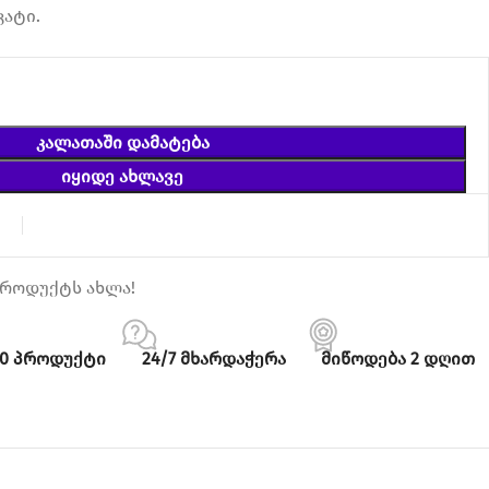
კატი.
ᲙᲐᲚᲐᲗᲐᲨᲘ ᲓᲐᲛᲐᲢᲔᲑᲐ
ᲘᲧᲘᲓᲔ ᲐᲮᲚᲐᲕᲔ
ა
პროდუქტს ახლა!
00 პროდუქტი
24/7 მხარდაჭერა
მიწოდება 2 დღით