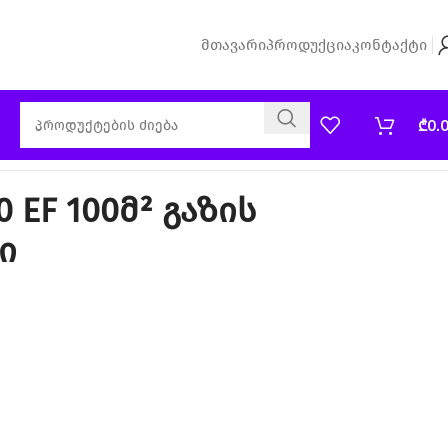
Მთავარი
Პროდუქცია
Კონტაქტი
₾
0.
0 EF 100მ² გაზის
ი