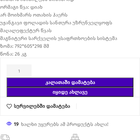
ორმაგი წვა: დიახ
არ მოიხმარს ოთახის ჰაერს
უჟანგავი ფოლადის სანთურა უზრუნველყოფს
მაღალეფექტურ წვას
მაგნიტური სარქველის უსაფრთხოების სისტემა
ზომა: 792*605*298 მმ
წონა: 26 კგ
ᲙᲐᲚᲐᲗᲐᲨᲘ ᲓᲐᲛᲐᲢᲔᲑᲐ
ᲘᲧᲘᲓᲔ ᲐᲮᲚᲐᲕᲔ
სურვილებში დამატება
19
ხალხი უყურებს ამ პროდუქტს ახლა!