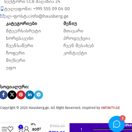
სექტორი CC8 მაღაზია 24
ტელეფონი: +995 555 09 04 00
ელ-ფოსტა:info@hausberg.ge
კატეგორიები
მენიუ
მტვერსასრუტი
მთავარი
ხორცსაკები
პროდუქცია
წვენსაწური
ჩვენ შესახებ
ჩოფერი
კონტაქტი
მიქსერი
უფო
სოციალური:
Copyright © 2020 Hausberg.ge. All Right Reserved. Inspired by
INFINITY.GE
FUJIYAMA
9000MFC
ᲙᲐᲚᲐᲗᲐ
₾
900.00
0
BLACK 80მ²