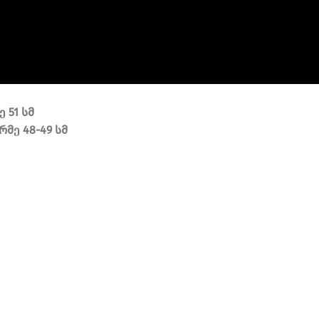
ე
5
1
სმ
რმე
48-49
სმ