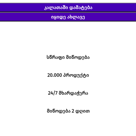
ᲙᲐᲚᲐᲗᲐᲨᲘ ᲓᲐᲛᲐᲢᲔᲑᲐ
ᲘᲧᲘᲓᲔ ᲐᲮᲚᲐᲕᲔ
სწრაფი მიწოდება
20.000 პროდუქტი
24/7 მხარდაჭერა
მიწოდება 2 დღით