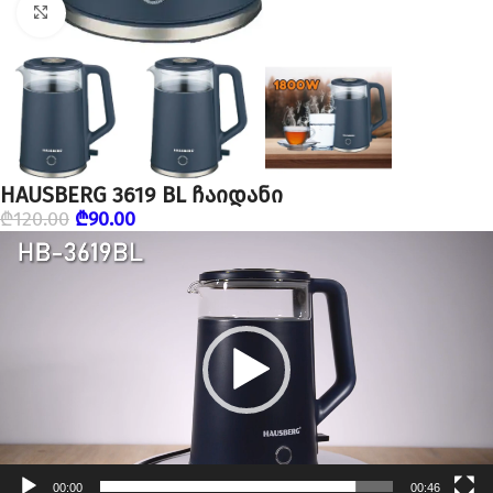
დააწკაპუნეთ გასადიდებლად
HAUSBERG 3619 BL ჩაიდანი
₾
120.00
₾
90.00
ვიდეო
დამკვრელი
00:00
00:46