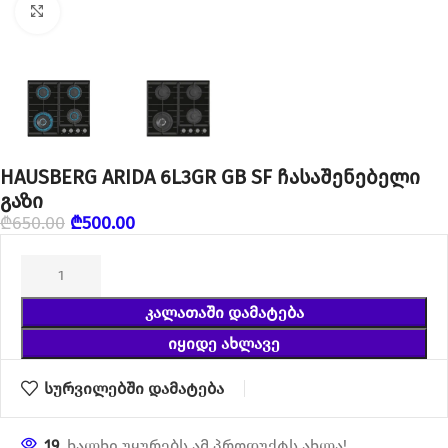
დააწკაპუნეთ გასადიდებლად
HAUSBERG ARIDA 6L3GR GB SF ჩასაშენებელი
გაზი
₾
650.00
₾
500.00
ᲙᲐᲚᲐᲗᲐᲨᲘ ᲓᲐᲛᲐᲢᲔᲑᲐ
ᲘᲧᲘᲓᲔ ᲐᲮᲚᲐᲕᲔ
სურვილებში დამატება
19
ხალხი უყურებს ამ პროდუქტს ახლა!