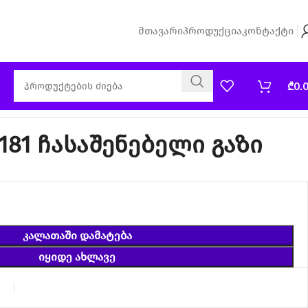
Მთავარი
Პროდუქცია
Კონტაქტი
₾
0.
181 ჩასაშენებელი გაზი
ᲙᲐᲚᲐᲗᲐᲨᲘ ᲓᲐᲛᲐᲢᲔᲑᲐ
ᲘᲧᲘᲓᲔ ᲐᲮᲚᲐᲕᲔ
ა