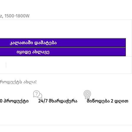
z, 1500-1800W
ᲙᲐᲚᲐᲗᲐᲨᲘ ᲓᲐᲛᲐᲢᲔᲑᲐ
ᲘᲧᲘᲓᲔ ᲐᲮᲚᲐᲕᲔ
ა
პროდუქტს ახლა!
00 პროდუქტი
24/7 მხარდაჭერა
მიწოდება 2 დღით